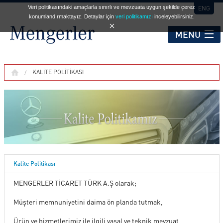
Veri politikasındaki amaçlarla sınırlı ve mevzuata uygun şekilde çerez
ENG
konumlandırmaktayız. Detaylar için
veri politikamızı
inceleyebilirsiniz.
MENU
KURUMSAL
KALITE POLITIKASI
HİZMET NOKTALARI
OTOMOBİL
Kalite Politikası
TİCARİ ARAÇLAR
MENGERLER TİCARET TÜRK A.Ş olarak;
Müşteri memnuniyetini daima ön planda tutmak,
İKİNCİ EL
Ürün ve hizmetlerimiz ile ilgili yasal ve teknik mevzuat