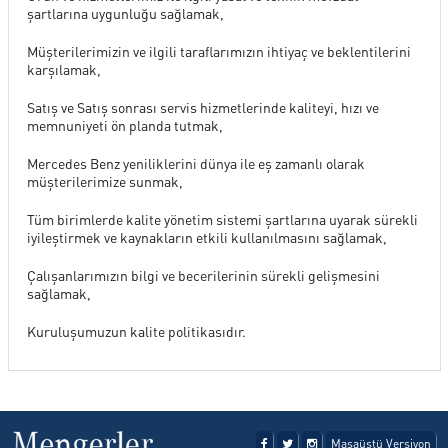
şartlarına uygunluğu sağlamak,
SERVİS
Müşterilerimizin ve ilgili taraflarımızın ihtiyaç ve beklentilerini
karşılamak,
KİRALAMA HİZMETLERİ
Satış ve Satış sonrası servis hizmetlerinde kaliteyi, hızı ve
memnuniyeti ön planda tutmak,
Mercedes Benz yeniliklerini dünya ile eş zamanlı olarak
ONLINE RANDEVU
müşterilerimize sunmak,
Tüm birimlerde kalite yönetim sistemi şartlarına uyarak sürekli
iyileştirmek ve kaynakların etkili kullanılmasını sağlamak,
TEST SÜRÜŞ TALEBİ
Çalışanlarımızın bilgi ve becerilerinin sürekli gelişmesini
sağlamak,
GÖRÜŞ ÖNERİ FORMU
Kuruluşumuzun kalite politikasıdır.
İLETİŞİM FORMU
Masaüstü Versiyon