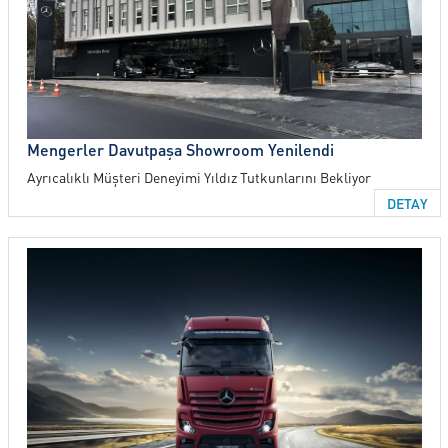
SERVİS
KİRALAMA HİZMETLERİ
Mengerler Davutpaşa Showroom Yenilendi
ONLINE RANDEVU
Ayrıcalıklı Müşteri Deneyimi Yıldız Tutkunlarını Bekliyor
DETAY
TEST SÜRÜŞ TALEBİ
GÖRÜŞ ÖNERİ FORMU
İLETİŞİM FORMU