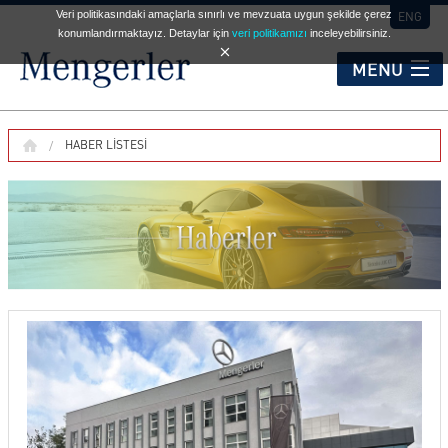
Veri politikasındaki amaçlarla sınırlı ve mevzuata uygun şekilde çerez
ENG
konumlandırmaktayız. Detaylar için
veri politikamızı
inceleyebilirsiniz.
MENU
KURUMSAL
HABER LISTESI
HİZMET NOKTALARI
OTOMOBİL
TİCARİ ARAÇLAR
İKİNCİ EL