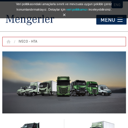
Veri politikasındaki amaçlarla sınırlı ve mevzuata uygun şekilde çerez
ENG
konumlandırmaktayız. Detaylar için
veri politikamızı
inceleyebilirsiniz.
MENU
KURUMSAL
IVECO - HTA
HİZMET NOKTALARI
OTOMOBİL
TİCARİ ARAÇLAR
İKİNCİ EL