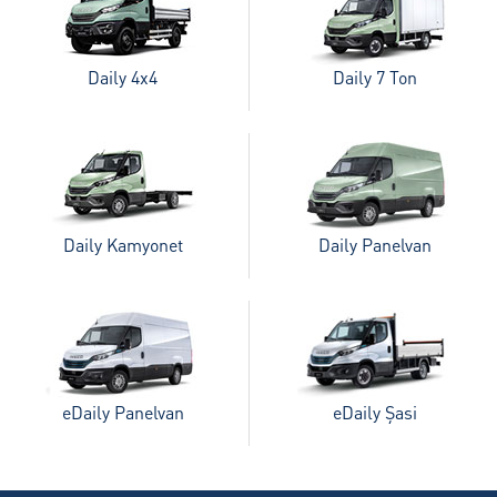
SERVİS
Daily 4x4
Daily 7 Ton
KİRALAMA HİZMETLERİ
ONLINE RANDEVU
Daily Kamyonet
Daily Panelvan
TEST SÜRÜŞ TALEBİ
GÖRÜŞ ÖNERİ FORMU
eDaily Panelvan
eDaily Şasi
İLETİŞİM FORMU