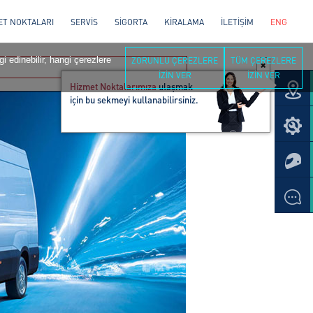
ET NOKTALARI
SERVİS
SİGORTA
KİRALAMA
İLETİŞİM
ENG
i edinebilir, hangi çerezlere
ZORUNLU ÇEREZLERE
TÜM ÇEREZLERE
İZİN VER
İZİN VER
Hizmet Noktalarımıza
ulaşmak
için bu sekmeyi kullanabilirsiniz.