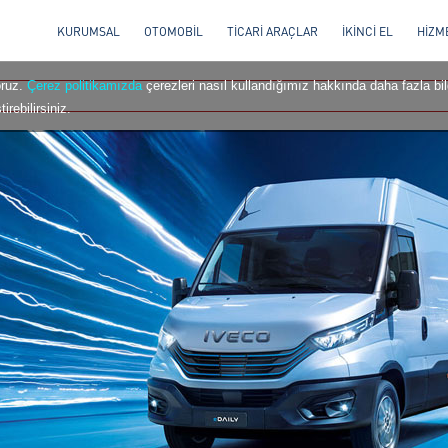
KURUMSAL
OTOMOBİL
TİCARİ ARAÇLAR
İKİNCİ EL
HİZM
oruz.
Çerez politikamızda
çerezleri nasıl kullandığımız hakkında daha fazla bilg
irebilirsiniz.