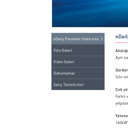
eDail
eDaily Panelvan Hakkında
Foto Galeri
Alıştığ
Aynı sa
Video Galeri
Sürdür
Dokümanlar
Sıfır e
Satış Temsilcileri
Çok yö
Farklı 
yelpaze
Yetene
140kW'