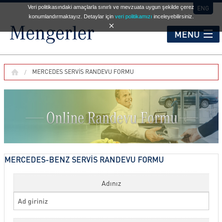
Veri politikasındaki amaçlarla sınırlı ve mevzuata uygun şekilde çerez
ENG
konumlandırmaktayız. Detaylar için
veri politikamızı
inceleyebilirsiniz.
MENU
KURUMSAL
MERCEDES SERVIS RANDEVU FORMU
HİZMET NOKTALARI
OTOMOBİL
MERCEDES-BENZ SERVİS RANDEVU FORMU
TİCARİ ARAÇLAR
Adınız
İKİNCİ EL