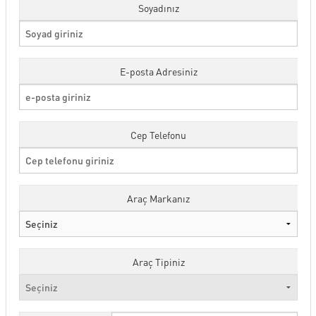
Soyadınız
SERVİS
KİRALAMA HİZMETLERİ
E-posta Adresiniz
ONLINE RANDEVU
Cep Telefonu
TEST SÜRÜŞ TALEBİ
Araç Markanız
GÖRÜŞ ÖNERİ FORMU
Araç Tipiniz
İLETİŞİM FORMU