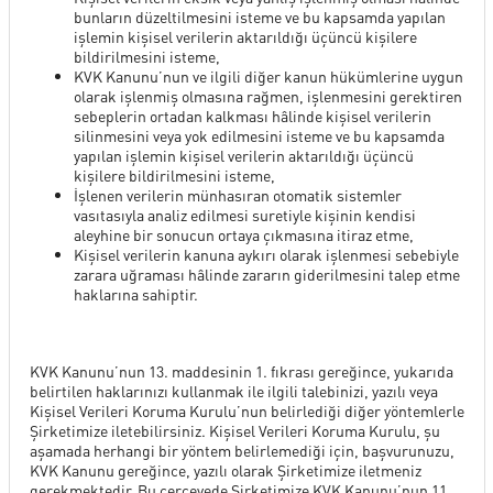
bunların düzeltilmesini isteme ve bu kapsamda yapılan
işlemin kişisel verilerin aktarıldığı üçüncü kişilere
bildirilmesini isteme,
KVK Kanunu’nun ve ilgili diğer kanun hükümlerine uygun
olarak işlenmiş olmasına rağmen, işlenmesini gerektiren
sebeplerin ortadan kalkması hâlinde kişisel verilerin
silinmesini veya yok edilmesini isteme ve bu kapsamda
yapılan işlemin kişisel verilerin aktarıldığı üçüncü
kişilere bildirilmesini isteme,
İşlenen verilerin münhasıran otomatik sistemler
vasıtasıyla analiz edilmesi suretiyle kişinin kendisi
aleyhine bir sonucun ortaya çıkmasına itiraz etme,
Kişisel verilerin kanuna aykırı olarak işlenmesi sebebiyle
zarara uğraması hâlinde zararın giderilmesini talep etme
haklarına sahiptir.
KVK Kanunu’nun 13. maddesinin 1. fıkrası gereğince, yukarıda
belirtilen haklarınızı kullanmak ile ilgili talebinizi, yazılı veya
Kişisel Verileri Koruma Kurulu’nun belirlediği diğer yöntemlerle
Şirketimize iletebilirsiniz. Kişisel Verileri Koruma Kurulu, şu
aşamada herhangi bir yöntem belirlemediği için, başvurunuzu,
KVK Kanunu gereğince, yazılı olarak Şirketimize iletmeniz
gerekmektedir. Bu çerçevede Şirketimize KVK Kanunu’nun 11.