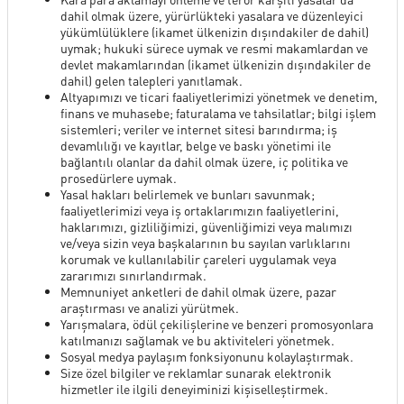
dahil olmak üzere, yürürlükteki yasalara ve düzenleyici
yükümlülüklere (ikamet ülkenizin dışındakiler de dahil)
uymak; hukuki sürece uymak ve resmi makamlardan ve
devlet makamlarından (ikamet ülkenizin dışındakiler de
dahil) gelen talepleri yanıtlamak.
Altyapımızı ve ticari faaliyetlerimizi yönetmek ve denetim,
finans ve muhasebe; faturalama ve tahsilatlar; bilgi işlem
sistemleri; veriler ve internet sitesi barındırma; iş
devamlılığı ve kayıtlar, belge ve baskı yönetimi ile
bağlantılı olanlar da dahil olmak üzere, iç politika ve
prosedürlere uymak.
Yasal hakları belirlemek ve bunları savunmak;
faaliyetlerimizi veya iş ortaklarımızın faaliyetlerini,
haklarımızı, gizliliğimizi, güvenliğimizi veya malımızı
ve/veya sizin veya başkalarının bu sayılan varlıklarını
korumak ve kullanılabilir çareleri uygulamak veya
zararımızı sınırlandırmak.
Memnuniyet anketleri de dahil olmak üzere, pazar
araştırması ve analizi yürütmek.
Yarışmalara, ödül çekilişlerine ve benzeri promosyonlara
katılmanızı sağlamak ve bu aktiviteleri yönetmek.
Sosyal medya paylaşım fonksiyonunu kolaylaştırmak.
Size özel bilgiler ve reklamlar sunarak elektronik
hizmetler ile ilgili deneyiminizi kişiselleştirmek.