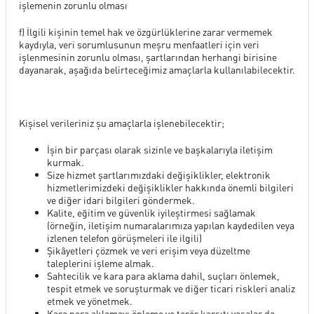
işlemenin zorunlu olması
f) İlgili kişinin temel hak ve özgürlüklerine zarar vermemek
kaydıyla, veri sorumlusunun meşru menfaatleri için veri
işlenmesinin zorunlu olması, şartlarından herhangi birisine
dayanarak, aşağıda belirteceğimiz amaçlarla kullanılabilecektir.
Kişisel verileriniz şu amaçlarla işlenebilecektir;
İşin bir parçası olarak sizinle ve başkalarıyla iletişim
kurmak.
Size hizmet şartlarımızdaki değişiklikler, elektronik
hizmetlerimizdeki değişiklikler hakkında önemli bilgileri
ve diğer idari bilgileri göndermek.
Kalite, eğitim ve güvenlik iyileştirmesi sağlamak
(örneğin, iletişim numaralarımıza yapılan kaydedilen veya
izlenen telefon görüşmeleri ile ilgili)
Şikâyetleri çözmek ve veri erişim veya düzeltme
taleplerini işleme almak.
Sahtecilik ve kara para aklama dahil, suçları önlemek,
tespit etmek ve soruşturmak ve diğer ticari riskleri analiz
etmek ve yönetmek.
Kara para aklamayı önleme ve terör karşıtı yasalar da