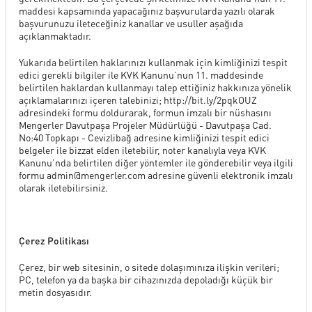
maddesi kapsamında yapacağınız başvurularda yazılı olarak
başvurunuzu ileteceğiniz kanallar ve usuller aşağıda
açıklanmaktadır.
Yukarıda belirtilen haklarınızı kullanmak için kimliğinizi tespit
edici gerekli bilgiler ile KVK Kanunu’nun 11. maddesinde
belirtilen haklardan kullanmayı talep ettiğiniz hakkınıza yönelik
açıklamalarınızı içeren talebinizi; http://bit.ly/2pqkOUZ
adresindeki formu doldurarak, formun imzalı bir nüshasını
Mengerler Davutpaşa Projeler Müdürlüğü - Davutpaşa Cad.
No:40 Topkapı - Cevizlibağ adresine kimliğinizi tespit edici
belgeler ile bizzat elden iletebilir, noter kanalıyla veya KVK
Kanunu’nda belirtilen diğer yöntemler ile gönderebilir veya ilgili
formu
admin@mengerler.com
adresine güvenli elektronik imzalı
olarak iletebilirsiniz.
Çerez Politikası
Çerez, bir web sitesinin, o sitede dolaşımınıza ilişkin verileri;
PC, telefon ya da başka bir cihazınızda depoladığı küçük bir
metin dosyasıdır.