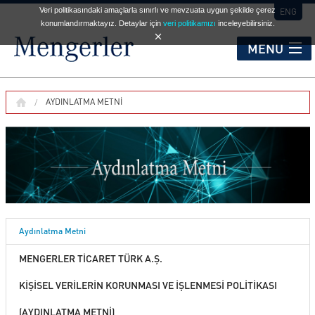
Veri politikasındaki amaçlarla sınırlı ve mevzuata uygun şekilde çerez
ENG
konumlandırmaktayız. Detaylar için
veri politikamızı
inceleyebilirsiniz.
MENU
KURUMSAL
AYDINLATMA METNI
HİZMET NOKTALARI
OTOMOBİL
Aydınlatma Metni
TİCARİ ARAÇLAR
MENGERLER TİCARET TÜRK A.Ş.
KİŞİSEL VERİLERİN KORUNMASI VE İŞLENMESİ POLİTİKASI
İKİNCİ EL
(AYDINLATMA METNİ)