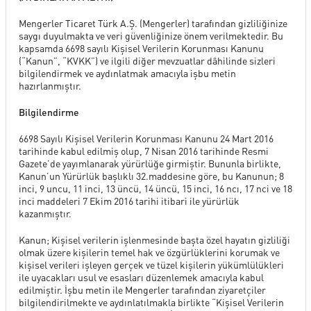
SERVİS
Mengerler Ticaret Türk A.Ş. (Mengerler) tarafından gizliliğinize
saygı duyulmakta ve veri güvenliğinize önem verilmektedir. Bu
kapsamda 6698 sayılı Kişisel Verilerin Korunması Kanunu
(“Kanun”, “KVKK”) ve ilgili diğer mevzuatlar dâhilinde sizleri
KİRALAMA HİZMETLERİ
bilgilendirmek ve aydınlatmak amacıyla işbu metin
hazırlanmıştır.
Bilgilendirme
ONLINE RANDEVU
6698 Sayılı Kişisel Verilerin Korunması Kanunu 24 Mart 2016
tarihinde kabul edilmiş olup, 7 Nisan 2016 tarihinde Resmi
Gazete’de yayımlanarak yürürlüğe girmiştir. Bununla birlikte,
TEST SÜRÜŞ TALEBİ
Kanun’un Yürürlük başlıklı 32.maddesine göre, bu Kanunun; 8
inci, 9 uncu, 11 inci, 13 üncü, 14 üncü, 15 inci, 16 ncı, 17 nci ve 18
inci maddeleri 7 Ekim 2016 tarihi itibari ile yürürlük
kazanmıştır.
GÖRÜŞ ÖNERİ FORMU
Kanun; Kişisel verilerin işlenmesinde başta özel hayatın gizliliği
olmak üzere kişilerin temel hak ve özgürlüklerini korumak ve
İLETİŞİM FORMU
kişisel verileri işleyen gerçek ve tüzel kişilerin yükümlülükleri
ile uyacakları usul ve esasları düzenlemek amacıyla kabul
edilmiştir. İşbu metin ile Mengerler tarafından ziyaretçiler
bilgilendirilmekte ve aydınlatılmakla birlikte “Kişisel Verilerin