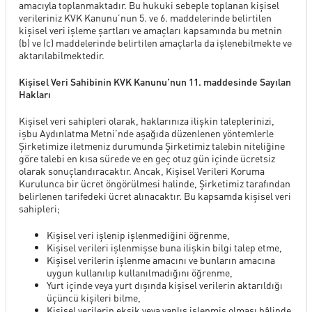
amacıyla toplanmaktadır. Bu hukuki sebeple toplanan kişisel
verileriniz KVK Kanunu’nun 5. ve 6. maddelerinde belirtilen
kişisel veri işleme şartları ve amaçları kapsamında bu metnin
(b) ve (c) maddelerinde belirtilen amaçlarla da işlenebilmekte ve
aktarılabilmektedir.
Kişisel Veri Sahibinin KVK Kanunu’nun 11. maddesinde Sayılan
Hakları
Kişisel veri sahipleri olarak, haklarınıza ilişkin taleplerinizi,
işbu Aydınlatma Metni’nde aşağıda düzenlenen yöntemlerle
Şirketimize iletmeniz durumunda Şirketimiz talebin niteliğine
göre talebi en kısa sürede ve en geç otuz gün içinde ücretsiz
olarak sonuçlandıracaktır. Ancak, Kişisel Verileri Koruma
Kurulunca bir ücret öngörülmesi halinde, Şirketimiz tarafından
belirlenen tarifedeki ücret alınacaktır. Bu kapsamda kişisel veri
sahipleri;
Kişisel veri işlenip işlenmediğini öğrenme,
Kişisel verileri işlenmişse buna ilişkin bilgi talep etme,
Kişisel verilerin işlenme amacını ve bunların amacına
uygun kullanılıp kullanılmadığını öğrenme,
Yurt içinde veya yurt dışında kişisel verilerin aktarıldığı
üçüncü kişileri bilme,
Kişisel verilerin eksik veya yanlış işlenmiş olması hâlinde