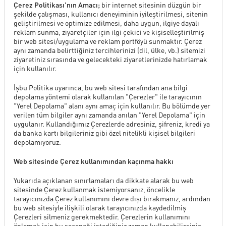
Çerez Politikası’nın Amacı;
bir internet sitesinin düzgün bir
şekilde çalışması, kullanıcı deneyiminin iyileştirilmesi, sitenin
geliştirilmesi ve optimize edilmesi, daha uygun, ilgiye dayalı
reklam sunma, ziyaretçiler için ilgi çekici ve kişiselleştirilmiş
bir web sitesi/uygulama ve reklam portföyü sunmaktır. Çerez
aynı zamanda belirttiğiniz tercihlerinizi (dil, ülke, vb.) sitemizi
ziyaretiniz sırasında ve gelecekteki ziyaretlerinizde hatırlamak
için kullanılır.
İşbu Politika uyarınca, bu web sitesi tarafından ana bilgi
depolama yöntemi olarak kullanılan "Çerezler" ile tarayıcının
"Yerel Depolama" alanı aynı amaç için kullanılır. Bu bölümde yer
verilen tüm bilgiler aynı zamanda anılan "Yerel Depolama" için
uygulanır. Kullandığımız Çerezlerde adresiniz, şifreniz, kredi ya
da banka kartı bilgileriniz gibi özel nitelikli kişisel bilgileri
depolamıyoruz.
Web sitesinde Çerez kullanımından kaçınma hakkı
Yukarıda açıklanan sınırlamaları da dikkate alarak bu web
sitesinde Çerez kullanmak istemiyorsanız, öncelikle
tarayıcınızda Çerez kullanımını devre dışı bırakmanız, ardından
bu web sitesiyle ilişkili olarak tarayıcınızda kaydedilmiş
Çerezleri silmeniz gerekmektedir. Çerezlerin kullanımını
önlemek için bu seçeneği istediğiniz zaman kullanabilirsiniz.