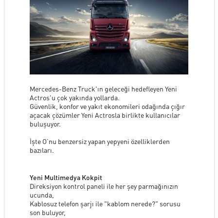
SERVİS
KİRALAMA HİZMETLERİ
ONLINE RANDEVU
Mercedes-Benz Truck'ın geleceği hedefleyen Yeni
Actros'u çok yakında yollarda.
Güvenlik, konfor ve yakıt ekonomileri odağında çığır
açacak çözümler Yeni Actrosla birlikte kullanıcılar
TEST SÜRÜŞ TALEBİ
buluşuyor.
İşte O’nu benzersiz yapan yepyeni özelliklerden
GÖRÜŞ ÖNERİ FORMU
bazıları.
Yeni Multimedya Kokpit
İLETİŞİM FORMU
Direksiyon kontrol paneli ile her şey parmağınızın
ucunda,
Kablosuz telefon şarjı ile "kablom nerede?" sorusu
son buluyor,