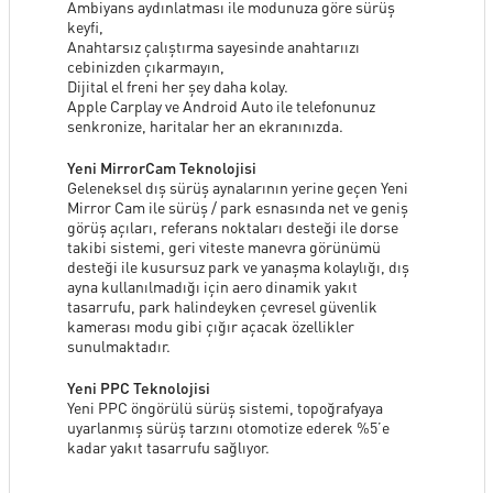
Ambiyans aydınlatması ile modunuza göre sürüş
keyfi,
Anahtarsız çalıştırma sayesinde anahtarıızı
cebinizden çıkarmayın,
Dijital el freni her şey daha kolay.
Apple Carplay ve Android Auto ile telefonunuz
senkronize, haritalar her an ekranınızda.
Yeni MirrorCam Teknolojisi
Geleneksel dış sürüş aynalarının yerine geçen Yeni
Mirror Cam ile sürüş / park esnasında net ve geniş
görüş açıları, referans noktaları desteği ile dorse
takibi sistemi, geri viteste manevra görünümü
desteği ile kusursuz park ve yanaşma kolaylığı, dış
ayna kullanılmadığı için aero dinamik yakıt
tasarrufu, park halindeyken çevresel güvenlik
kamerası modu gibi çığır açacak özellikler
sunulmaktadır.
Yeni PPC Teknolojisi
Yeni PPC öngörülü sürüş sistemi, topoğrafyaya
uyarlanmış sürüş tarzını otomotize ederek %5’e
kadar yakıt tasarrufu sağlıyor.