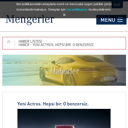
Veri politikasındaki amaçlarla sınırlı ve mevzuata uygun şekilde çerez
ENG
konumlandırmaktayız. Detaylar için
veri politikamızı
inceleyebilirsiniz.
MENU
KURUMSAL
HABER LISTESI
HABER - YENI ACTROS. HEPSI BIR. O BENZERSIZ.
HİZMET NOKTALARI
OTOMOBİL
TİCARİ ARAÇLAR
Yeni Actros. Hepsi bir. O benzersiz.
İKİNCİ EL