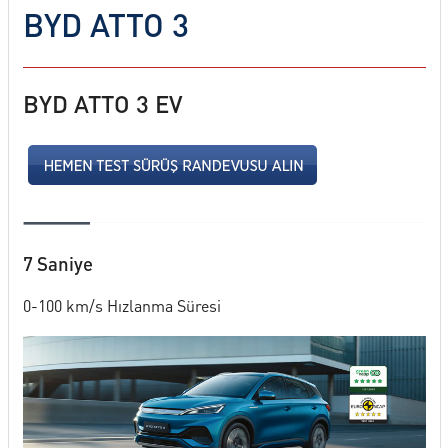
BYD ATTO 3
SERVİS
KİRALAMA HİZMETLERİ
BYD ATTO 3 EV
ONLINE RANDEVU
TEST SÜRÜŞ TALEBİ
7 Saniye
0-100 km/s Hızlanma Süresi
GÖRÜŞ ÖNERİ FORMU
İLETİŞİM FORMU