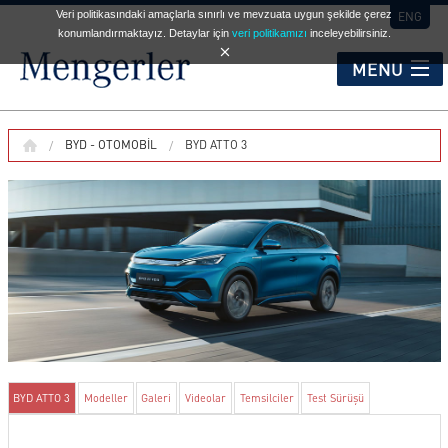
Veri politikasındaki amaçlarla sınırlı ve mevzuata uygun şekilde çerez
ENG
konumlandırmaktayız. Detaylar için
veri politikamızı
inceleyebilirsiniz.
MENU
KURUMSAL
BYD - OTOMOBIL
BYD ATTO 3
HİZMET NOKTALARI
OTOMOBİL
TİCARİ ARAÇLAR
BYD ATTO 3
Modeller
Galeri
Videolar
Temsilciler
Test Sürüşü
İKİNCİ EL