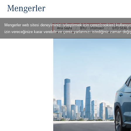
Mengerler web sitesi deneyiminizi iyileştirmek için çerez(cookies) kullanıy
Ana Sayfa
BYD - Otomobil
BYD SEAL U
izin vereceğinize karar verebilir ve çerez yarlarınızı istediğiniz zaman değişt