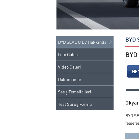
BYD 
BYD SEAL U EV Hakkında
BYD
Foto Galeri
Video Galeri
Dokümanlar
Satış Temsilcileri
Okyan
Test Sürüş Formu
BYD SEA
felsefes