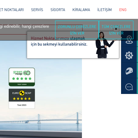
ET NOKTALARI
SERVİS
SİGORTA
KİRALAMA
İLETİŞİM
ENG
i edinebilir, hangi çerezlere
ZORUNLU ÇEREZLERE
TÜM ÇEREZLERE
İZİN VER
İZİN VER
Hizmet Noktalarımıza
ulaşmak
için bu sekmeyi kullanabilirsiniz.