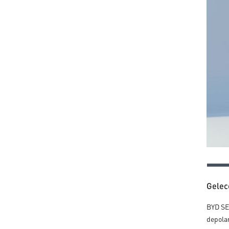
Gelec
BYD SEA
depolam