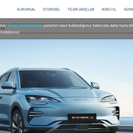
KURUMSAL
OTOMOBİL
TİCARİ ARAÇLAR
İKİNCİ EL
HİZM
oruz.
Çerez politikamızda
çerezleri nasıl kullandığımız hakkında daha fazla bilg
 EV
irebilirsiniz.