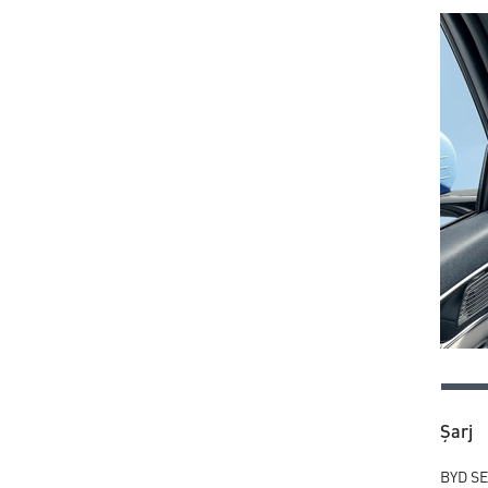
Şarj
BYD SEA