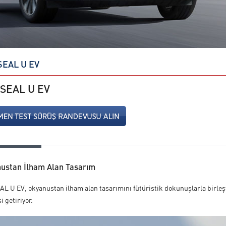
SEAL U EV
 SEAL U EV
ustan İlham Alan Tasarım
L U EV, okyanustan ilham alan tasarımını fütüristik dokunuşlarla birleşt
i getiriyor.