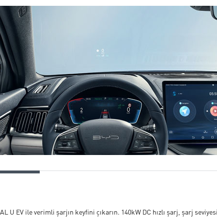
L U EV ile verimli şarjın keyfini çıkarın. 140kW DC hızlı şarj, şarj sevi