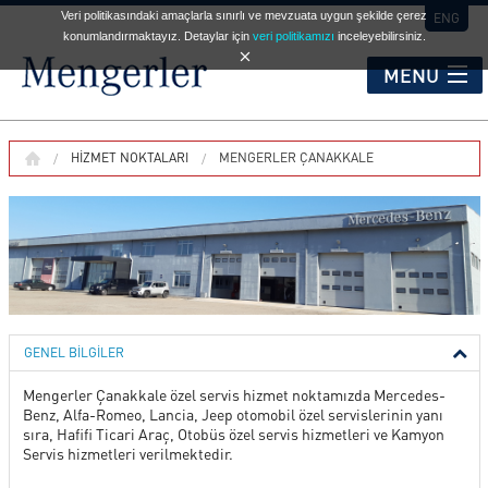
Veri politikasındaki amaçlarla sınırlı ve mevzuata uygun şekilde çerez
ENG
konumlandırmaktayız. Detaylar için
veri politikamızı
inceleyebilirsiniz.
MENU
KURUMSAL
HIZMET NOKTALARI
MENGERLER ÇANAKKALE
HİZMET NOKTALARI
OTOMOBİL
GENEL BİLGİLER
TİCARİ ARAÇLAR
Mengerler Çanakkale özel servis hizmet noktamızda Mercedes-
Benz, Alfa-Romeo, Lancia, Jeep otomobil özel servislerinin yanı
sıra, Hafifi Ticari Araç, Otobüs özel servis hizmetleri ve Kamyon
İKİNCİ EL
Servis hizmetleri verilmektedir.