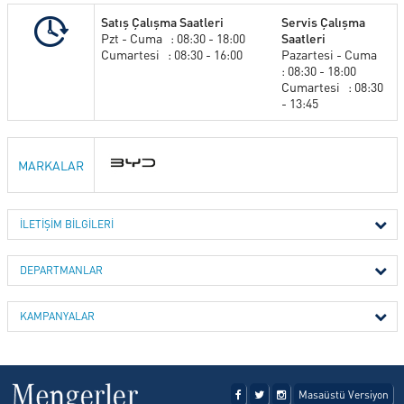
Satış Çalışma Saatleri
Servis Çalışma
SERVİS
Pzt - Cuma : 08:30 - 18:00
Saatleri
Cumartesi : 08:30 - 16:00
Pazartesi - Cuma
: 08:30 - 18:00
Cumartesi : 08:30
KİRALAMA HİZMETLERİ
- 13:45
ONLINE RANDEVU
MARKALAR
TEST SÜRÜŞ TALEBİ
İLETİŞİM BİLGİLERİ
DEPARTMANLAR
GÖRÜŞ ÖNERİ FORMU
KAMPANYALAR
İLETİŞİM FORMU
Masaüstü Versiyon