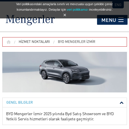
Veri politikasındaki amaçlarla sınırlı ve mevzuata uygun şekilde çerez
ENG
konumlandırmaktayız. Detaylar için
veri politikamızı
inceleyebilirsiniz.
MENU
KURUMSAL
HIZMET NOKTALARI
BYD MENGERLER İZMIR
HİZMET NOKTALARI
OTOMOBİL
TİCARİ ARAÇLAR
GENEL BİLGİLER
BYD Mengerler İzmir 2025 yılında Byd Satış Showroom ve BYD
İKİNCİ EL
Yetkili Servis hizmetleri olarak faaliyete geçmiştir.