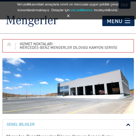
Veri politikasındaki amaçlarla sınırlı ve mevzuata uygun şekilde çerez
ENG
konumlandırmaktayız. Detaylar için
veri politikamızı
inceleyebilirsiniz.
MENU
KURUMSAL
HIZMET NOKTALARI
MERCEDES-BENZ MENGERLER DILOVASI KAMYON SERVISI
HİZMET NOKTALARI
OTOMOBİL
TİCARİ ARAÇLAR
İKİNCİ EL
GENEL BİLGİLER