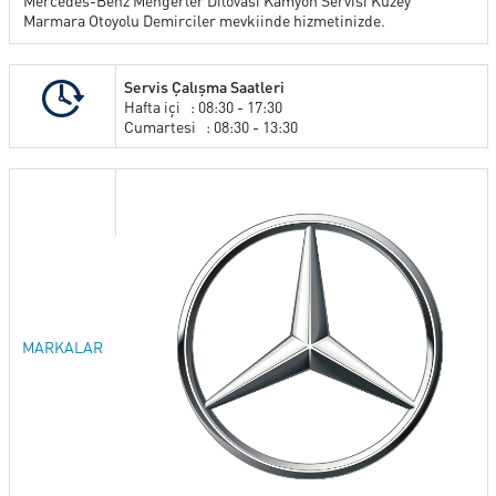
Mercedes-Benz Mengerler Dilovası Kamyon Servisi Kuzey
Marmara Otoyolu Demirciler mevkiinde hizmetinizde.
SERVİS
Servis Çalışma Saatleri
Hafta içi : 08:30 - 17:30
KİRALAMA HİZMETLERİ
Cumartesi : 08:30 - 13:30
ONLINE RANDEVU
TEST SÜRÜŞ TALEBİ
GÖRÜŞ ÖNERİ FORMU
MARKALAR
İLETİŞİM FORMU