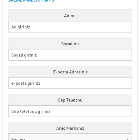
ONLINE RANDEVU FORMU
SERVİS
Adınız
KİRALAMA HİZMETLERİ
Soyadınız
ONLINE RANDEVU
E-posta Adresiniz
TEST SÜRÜŞ TALEBİ
GÖRÜŞ ÖNERİ FORMU
Cep Telefonu
İLETİŞİM FORMU
Araç Markanız