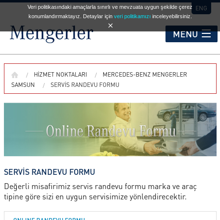
Veri politikasındaki amaçlarla sınırlı ve mevzuata uygun şekilde çerez
ENG
konumlandırmaktayız. Detaylar için
veri politikamızı
inceleyebilirsiniz.
MENU
KURUMSAL
HIZMET NOKTALARI
MERCEDES-BENZ MENGERLER
SAMSUN
SERVIS RANDEVU FORMU
HİZMET NOKTALARI
OTOMOBİL
TİCARİ ARAÇLAR
SERVİS RANDEVU FORMU
Değerli misafirimiz servis randevu formu marka ve araç
tipine göre sizi en uygun servisimize yönlendirecektir.
İKİNCİ EL