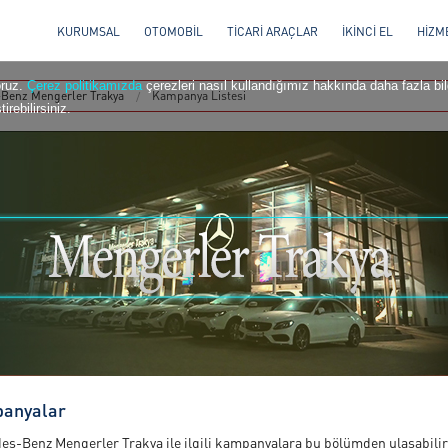
KURUMSAL
OTOMOBİL
TİCARİ ARAÇLAR
İKİNCİ EL
HİZM
oruz.
Çerez politikamızda
çerezleri nasıl kullandığımız hakkında daha fazla bilg
Benz Mengerler Trakya
Kampanya Listesi
irebilirsiniz.
anyalar
es-Benz Mengerler Trakya ile ilgili kampanyalara bu bölümden ulaşabilir