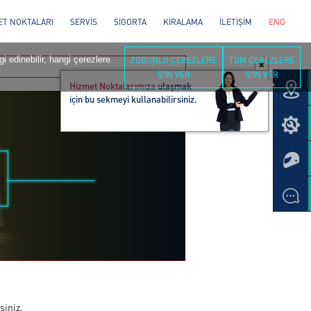
ET NOKTALARI
SERVİS
SİGORTA
KİRALAMA
İLETİŞİM
ENG
i edinebilir, hangi çerezlere
ZORUNLU ÇEREZLERE
TÜM ÇEREZLERE
İZİN VER
İZİN VER
Hizmet Noktalarımıza
ulaşmak
için bu sekmeyi kullanabilirsiniz.
siniz.