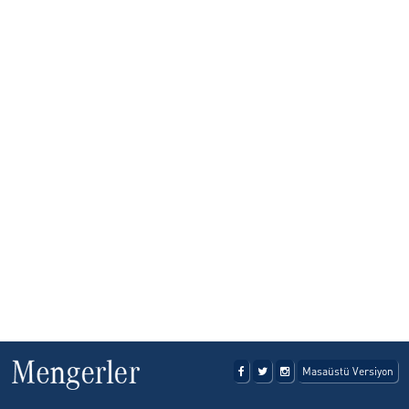
SERVİS
KİRALAMA HİZMETLERİ
ONLINE RANDEVU
TEST SÜRÜŞ TALEBİ
GÖRÜŞ ÖNERİ FORMU
İLETİŞİM FORMU
Masaüstü Versiyon