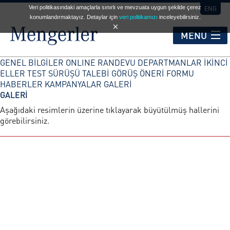
Veri politikasındaki amaçlarla sınırlı ve mevzuata uygun şekilde çerez
ENG
konumlandırmaktayız. Detaylar için
veri politikamızı
inceleyebilirsiniz.
MENU
GENEL BİLGİLER
ONLINE RANDEVU
DEPARTMANLAR
İKİNCİ
KURUMSAL
ELLER
TEST SÜRÜŞÜ TALEBİ
GÖRÜŞ ÖNERİ FORMU
HABERLER
KAMPANYALAR
GALERİ
GALERİ
HİZMET NOKTALARI
Aşağıdaki resimlerin üzerine tıklayarak büyütülmüş hallerini
görebilirsiniz.
OTOMOBİL
TİCARİ ARAÇLAR
İKİNCİ EL