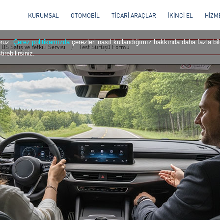
KURUMSAL
OTOMOBİL
TİCARİ ARAÇLAR
İKİNCİ EL
HİZM
oruz.
Çerez politikamızda
çerezleri nasıl kullandığımız hakkında daha fazla bilg
DS Satış ve Yetkili Servisi
Test Sürüşü Formu
irebilirsiniz.