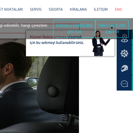
ET NOKTALARI
SERVİS
SİGORTA
KİRALAMA
İLETİŞİM
ENG
i edinebilir, hangi çerezlere
ZORUNLU ÇEREZLERE
TÜM ÇEREZLERE
İZİN VER
İZİN VER
Hizmet Noktalarımıza
ulaşmak
için bu sekmeyi kullanabilirsiniz.